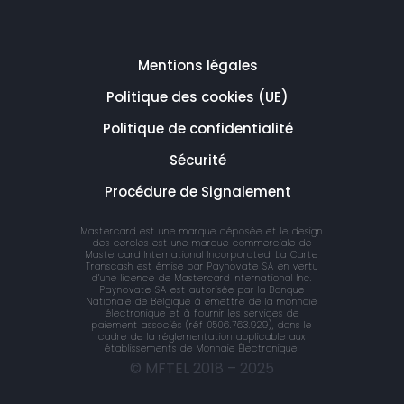
Mentions légales
Politique des cookies (UE)
Politique de confidentialité
Sécurité
Procédure de Signalement
Mastercard est une marque déposée et le design
des cercles est une marque commerciale de
Mastercard International Incorporated. La Carte
Transcash est émise par Paynovate SA en vertu
d’une licence de Mastercard International Inc.
Paynovate SA est autorisée par la Banque
Nationale de Belgique à émettre de la monnaie
électronique et à fournir les services de
paiement associés (réf 0506.763.929), dans le
cadre de la réglementation applicable aux
établissements de Monnaie Électronique.
© MFTEL 2018 – 2025